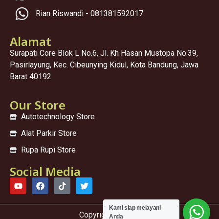
Rian Riswandi - 081381592017
Alamat
Surapati Core Blok L No.6, Jl. Kh Hasan Mustopa No.39,
Pasirlayung, Kec. Cibeunying Kidul, Kota Bandung, Jawa
Barat 40192
Our Store
Autotechnology Store
Alat Parkir Store
Rupa Rupi Store
Social Media
Kami sIap melayani
Copyright © 2025
Anda