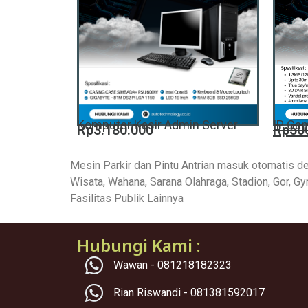
Komputer Kasir Admin Server
IP Cam
Rp3.180.000
Rp50
Mesin Parkir dan Pintu Antrian masuk otomatis de
Wisata, Wahana, Sarana Olahraga, Stadion, Gor, G
Fasilitas Publik Lainnya
Hubungi Kami :
Wawan - 081218182323
Rian Riswandi - 081381592017