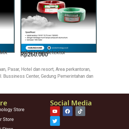
i MX
kabel Loop detektor
Rp260.000
n, Pasar, Hotel dan resort, Area perkantoran,
nal. Bussiness Center, Gedung Pemerintahan dan
ore
Social Media
nology Store
ir Store