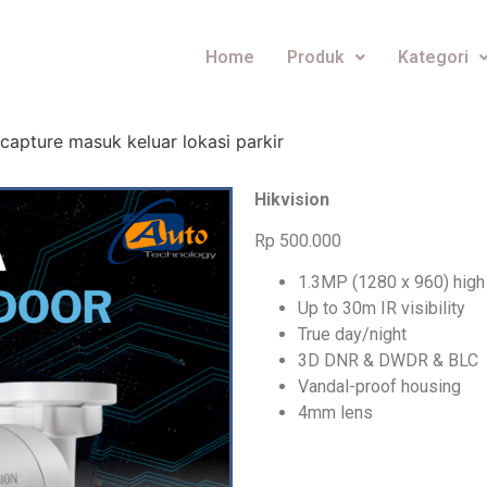
Home
Produk
Kategori
capture masuk keluar lokasi parkir
Hikvision
Rp 500.000
1.3MP (1280 x 960) high 
Up to 30m IR visibility
True day/night
3D DNR & DWDR & BLC
Vandal-proof housing
4mm lens