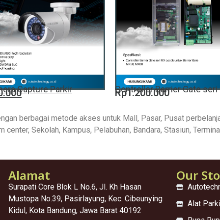
era Capture Parkir
Controller Barrier Gate ser
0.000
Rp1.200.000
ngan berbagai metode akses untuk Mall, Pasar, Pusat perbelanjaa
ym center, Sekolah, Kampus, Pelabuhan, Bandara, Stasiun, Termi
Alamat
Our St
Surapati Core Blok L No.6, Jl. Kh Hasan
Autotech
Mustopa No.39, Pasirlayung, Kec. Cibeunying
Alat Park
Kidul, Kota Bandung, Jawa Barat 40192