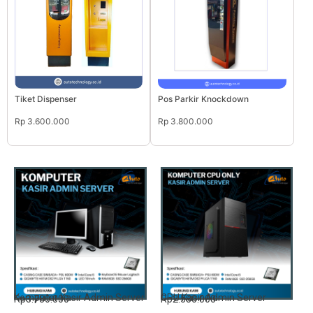
Tiket Dispenser
Pos Parkir Knockdown
Rp 3.600.000
Rp 3.800.000
Komputer Kasir Admin Server
CPU Kasir Admin Server
Rp3.780.000
Rp2.580.000