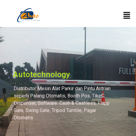
Jual Mesin Parkir dan
Pintu Antrian
Otomatis Brebes
Autotechnology
Distributor Mesin Alat Parkir dan Pintu Antrian
seperti Palang Otomatis, Booth Pos, Tiket
Dispenser, Software Cash & Cashless, Flapp
Gate, Swing Gate, Tripod Turntile, Pagar
Otomatis.