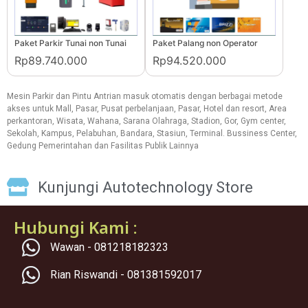
Paket Parkir Tunai non Tunai
Paket Palang non Operator
Rp89.740.000
Rp94.520.000
Mesin Parkir dan Pintu Antrian masuk otomatis dengan berbagai metode
akses untuk Mall, Pasar, Pusat perbelanjaan, Pasar, Hotel dan resort, Area
perkantoran, Wisata, Wahana, Sarana Olahraga, Stadion, Gor, Gym center,
Sekolah, Kampus, Pelabuhan, Bandara, Stasiun, Terminal. Bussiness Center,
Gedung Pemerintahan dan Fasilitas Publik Lainnya
Kunjungi Autotechnology Store
Hubungi Kami :
Wawan - 081218182323
Rian Riswandi - 081381592017