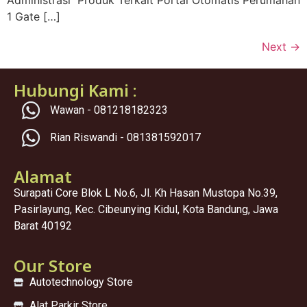
1 Gate […]
Next
→
Hubungi Kami :
Wawan - 081218182323
Rian Riswandi - 081381592017
Alamat
Surapati Core Blok L No.6, Jl. Kh Hasan Mustopa No.39,
Pasirlayung, Kec. Cibeunying Kidul, Kota Bandung, Jawa
Barat 40192
Our Store
Autotechnology Store
Alat Parkir Store