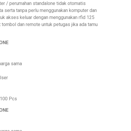
ster / perumahan standalone tidak otomatis
data serta tanpa perlu menggunakan komputer dan
uk akses keluar dengan menggunakan rfid 125
t tombol dan remote untuk petugas jika ada tamu
LONE
 harga sama
 User
 100 Pcs
LONE