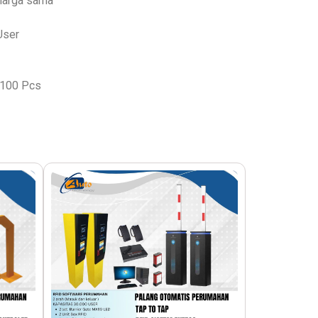
 harga sama
 User
 100 Pcs