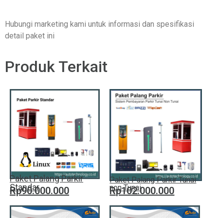
Hubungi marketing kami untuk informasi dan spesifikasi
detail paket ini
Produk Terkait
Paket Palang Parkir
Paket Palang Parkir Tunai
Standar
non Tunai
Rp90.000.000
Rp102.000.000