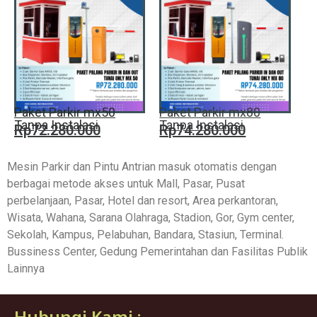
Paket Parkir mx50
Paket Parkir mx80
Tanpa Instalasi
Tanpa Instalasi
Rp72.280.000
Rp74.280.000
Mesin Parkir dan Pintu Antrian masuk otomatis dengan
berbagai metode akses untuk Mall, Pasar, Pusat
perbelanjaan, Pasar, Hotel dan resort, Area perkantoran,
Wisata, Wahana, Sarana Olahraga, Stadion, Gor, Gym center,
Sekolah, Kampus, Pelabuhan, Bandara, Stasiun, Terminal.
Bussiness Center, Gedung Pemerintahan dan Fasilitas Publik
Lainnya
Hubungi Kami :