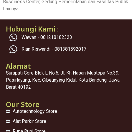
Bussiness Center, Gedung Pemerintahan dan Fasilitas Publik
Lainnya
Hubungi Kami :
Wawan - 081218182323
Rian Riswandi - 081381592017
Alamat
Surapati Core Blok L No.6, Jl. Kh Hasan Mustopa No.39,
Pasirlayung, Kec. Cibeunying Kidul, Kota Bandung, Jawa
Barat 40192
Our Store
Autotechnology Store
Alat Parkir Store
Rupa Rupi Store