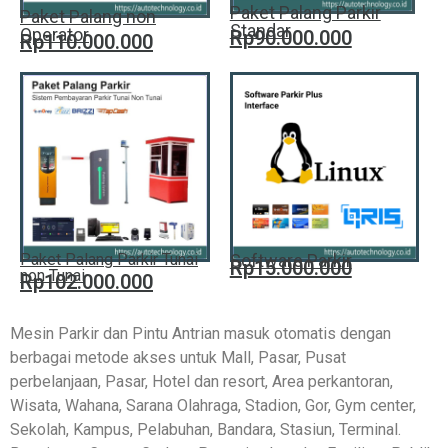
Paket Palang Parkir
Paket Palang non
Standar
Operator
Rp90.000.000
Rp110.000.000
Paket Palang Parkir Tunai
Software Parkir
Rp15.000.000
non Tunai
Rp102.000.000
Mesin Parkir dan Pintu Antrian masuk otomatis dengan
berbagai metode akses untuk Mall, Pasar, Pusat
perbelanjaan, Pasar, Hotel dan resort, Area perkantoran,
Wisata, Wahana, Sarana Olahraga, Stadion, Gor, Gym center,
Sekolah, Kampus, Pelabuhan, Bandara, Stasiun, Terminal.