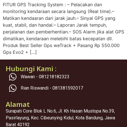
FITUR GPS Tracking System : – Pelacakan dan
monitoring kendaraan secara langsung (Real time).–
Matikan kendaaran dari jarak jauh.– Sinyal GPS yang
kuat, stabil, dan handal.– Laporan Jarak tempuh,
perjalanan dan pemberhentian.– SOS Alarm jika alat GPS
dimatikan, kendaraan melebihi batas kecepatan dll.
Produk Best Seller Gps weTrack + Pasang Rp 550.000
Gps Evo2 + […]
Hubungi Kami :
Wawan - 081218182323
Rian Riswandi - 081381592017
Alamat
Surapati Core Blok L No.6, Jl. Kh Hasan Mustopa No.39,
Pasirlayung, Kec. Cibeunying Kidul, Kota Bandung, Jawa
Barat 40192