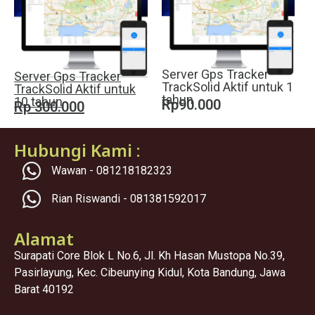
Server Gps Tracker
Server Gps Tracker
TrackSolid Aktif untuk 1
TrackSolid Aktif untuk
tahun
10 tahun
Rp90.000
Rp 300.000
Hubungi Kami :
Wawan - 081218182323
Rian Riswandi - 081381592017
Alamat
Surapati Core Blok L No.6, Jl. Kh Hasan Mustopa No.39,
Pasirlayung, Kec. Cibeunying Kidul, Kota Bandung, Jawa
Barat 40192