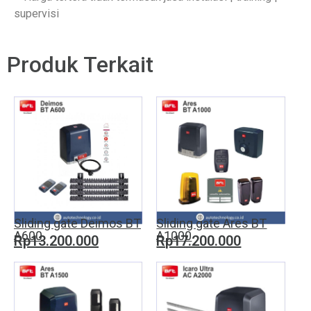
supervisi
Produk Terkait
Sliding gate Deimos BT
Sliding gate Ares BT
A600
A1000
Rp13.200.000
Rp17.200.000