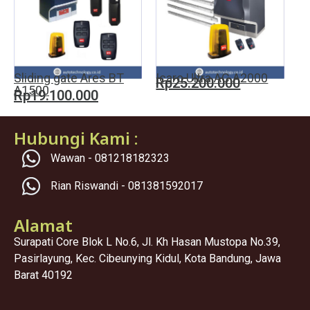
Sliding gate Ares BT
Icaro Ultra AC A2000
Rp25.200.000
A1500
Rp19.100.000
Hubungi Kami :
Wawan - 081218182323
Rian Riswandi - 081381592017
Alamat
Surapati Core Blok L No.6, Jl. Kh Hasan Mustopa No.39,
Pasirlayung, Kec. Cibeunying Kidul, Kota Bandung, Jawa
Barat 40192