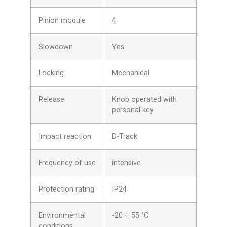
Pinion module
4
Slowdown
Yes
Locking
Mechanical
Release
Knob operated with
personal key
Impact reaction
D-Track
Frequency of use
intensive
Protection rating
IP24
Environmental
-20 ÷ 55 °C
conditions