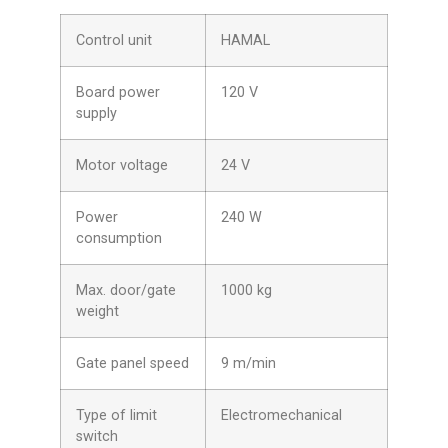
Control unit
HAMAL
Board power
120 V
supply
Motor voltage
24 V
Power
240 W
consumption
Max. door/gate
1000 kg
weight
Gate panel speed
9 m/min
Type of limit
Electromechanical
switch