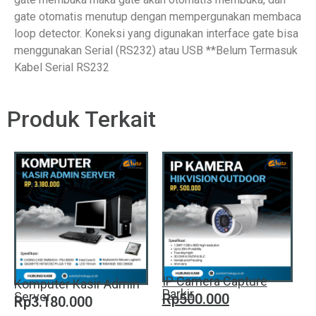
gate otomatis menutup dengan mempergunakan membaca
loop detector. Koneksi yang digunakan interface gate bisa
menggunakan Serial (RS232) atau USB **Belum Termasuk
Kabel Serial RS232
Produk Terkait
IP Camera Capture
Komputer Kasir Admin
Parkir
Server
Rp500.000
Rp3.180.000