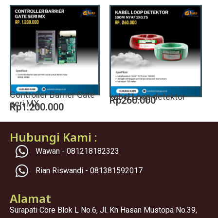
Controller Barrier Gate
kabel Loop detektor
Rp260.000
seri MX
Rp1.200.000
Hubungi Kami :
Wawan - 081218182323
Rian Riswandi - 081381592017
Alamat
Surapati Core Blok L No.6, Jl. Kh Hasan Mustopa No.39,