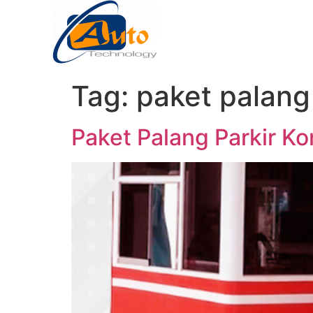
Tag:
paket palang 
Paket Palang Parkir K