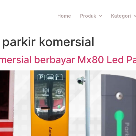
Home
Produk
Kategori
parkir komersial
omersial berbayar Mx80 Led P