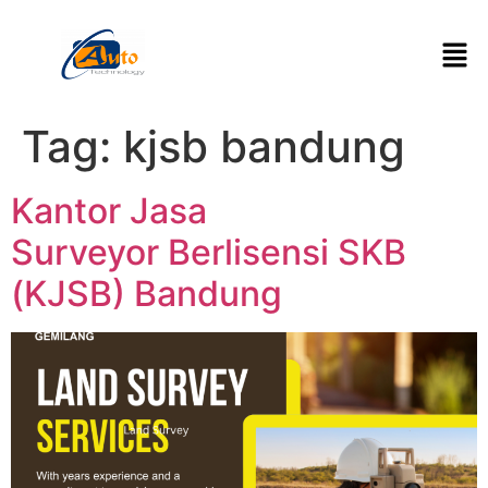
Tag:
kjsb bandung
Kantor Jasa
Surveyor Berlisensi SKB
(KJSB) Bandung