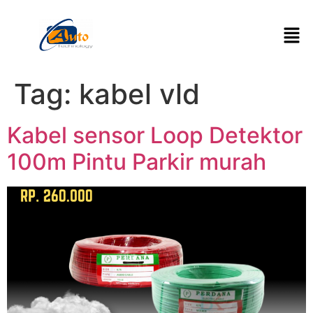
Tag:
kabel vld
Kabel sensor Loop Detektor
100m Pintu Parkir murah