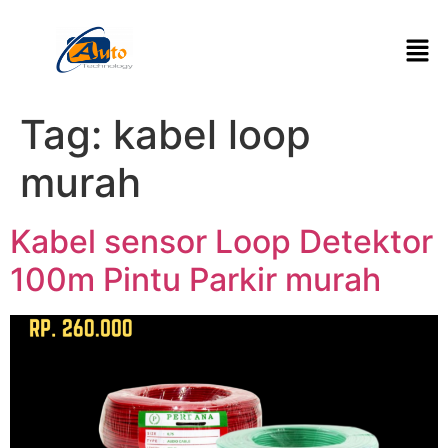
Tag:
kabel loop
murah
Kabel sensor Loop Detektor
100m Pintu Parkir murah