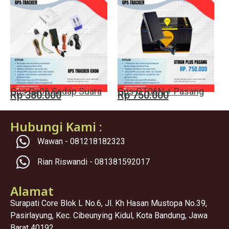
Gps Gx06 Sadap Suara
Gps GT06N + Pasang
Rp 380.000
Rp 750.000
Hubungi Kami :
Wawan - 081218182323
Rian Riswandi - 081381592017
Alamat
Surapati Core Blok L No.6, Jl. Kh Hasan Mustopa No.39,
Pasirlayung, Kec. Cibeunying Kidul, Kota Bandung, Jawa
Barat 40192