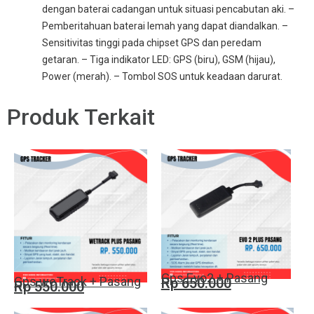
dengan baterai cadangan untuk situasi pencabutan aki. –
Pemberitahuan baterai lemah yang dapat diandalkan. –
Sensitivitas tinggi pada chipset GPS dan peredam
getaran. – Tiga indikator LED: GPS (biru), GSM (hijau),
Power (merah). – Tombol SOS untuk keadaan darurat.
Produk Terkait
Gps Evo2 + Pasang
Gps weTrack + Pasang
Rp 650.000
Rp 550.000