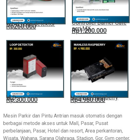
Controller Barrier Gate
kabel Loop detektor
Rp260.000
seri MX
Rp1.200.000
VLD
Manless Raspberry
Rp.300.000
Rp4.980.000
Mesin Parkir dan Pintu Antrian masuk otomatis dengan
berbagai metode akses untuk Mall, Pasar, Pusat
perbelanjaan, Pasar, Hotel dan resort, Area perkantoran,
Wisata, Wahana, Sarana Olahraga, Stadion, Gor, Gym center,