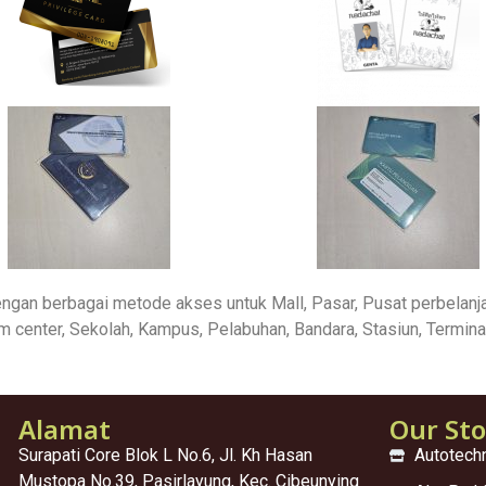
ngan berbagai metode akses untuk Mall, Pasar, Pusat perbelanjaa
ym center, Sekolah, Kampus, Pelabuhan, Bandara, Stasiun, Termi
Alamat
Our St
Surapati Core Blok L No.6, Jl. Kh Hasan
Autotech
Mustopa No.39, Pasirlayung, Kec. Cibeunying