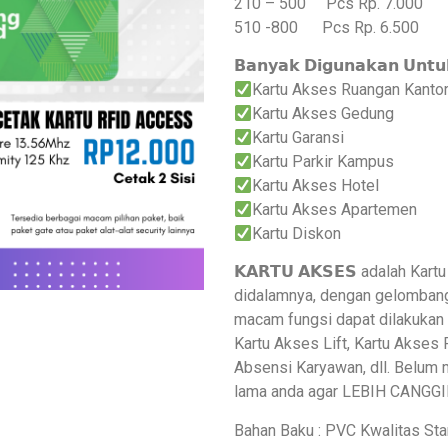
210 – 500 Pcs Rp. 7.000
510 -800 Pcs Rp. 6.500
𝗕𝗮𝗻𝘆𝗮𝗸 𝗗𝗶𝗴𝘂𝗻𝗮𝗸𝗮𝗻 𝗨𝗻𝘁𝘂
Kartu Akses Ruangan Kantor 
Kartu Akses Gedung
Kartu Garansi
Kartu Parkir Kampus
Kartu Akses Hotel
Kartu Akses Apartemen
Kartu Diskon
𝗞𝗔𝗥𝗧𝗨 𝗔𝗞𝗦𝗘𝗦 adalah Ka
didalamnya, dengan gelombang 
macam fungsi dapat dilakukan 
Kartu Akses Lift, Kartu Akses
Absensi Karyawan, dll. Belum
lama anda agar LEBIH CANGG
Bahan Baku : PVC Kwalitas Stan