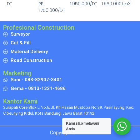
DT
RP.
1.950.000/DT
1.950.000/m3
1.750.000/DT
Profesional Construction
Surveyor
Cut & Fill
Material Delivery
Road Construction
Marketing
Soni - 083-82907-3401
Gema - 0813-1321-4686
Kantor Kami
Surapati Core Blok L No.6, Jl. Kh Hasan Mustopa No.39, Pasirlayung, Kec.
Cibeunying Kidul, Kota Bandung, Jawa Barat 40192
Kami sIap melayani
Anda
Copyright © 2024