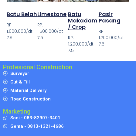
Batu Belah
Limestone
Batu
Pasir
Makadam
Pasang
RP.
RP.
/ Crop
1.600.000/dt
1.500.000/dt
RP.
7.5
7.5
RP.
1.700.000/dt
1.200.000/dt
7.5
7.5
Profesional Construction
Surveyor
Cut & Fill
Material Delivery
Road Construction
Marketing
Soni - 083-82907-3401
Gema - 0813-1321-4686