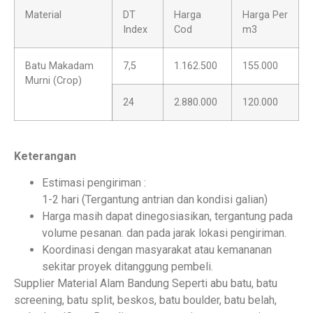
Material
DT
Harga
Harga Per
Index
Cod
m3
Batu Makadam
7,5
1.162.500
155.000
Murni (Crop)
24
2.880.000
120.000
Keterangan
Estimasi pengiriman :
1-2 hari (Tergantung antrian dan kondisi galian)
Harga masih dapat dinegosiasikan, tergantung pada
volume pesanan. dan pada jarak lokasi pengiriman.
Koordinasi dengan masyarakat atau kemananan
sekitar proyek ditanggung pembeli.
Supplier Material Alam Bandung Seperti abu batu, batu
screening, batu split, beskos, batu boulder, batu belah,