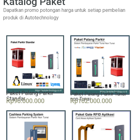
Katalog Paket
Dapatkan promo potongan harga untuk setiap pembelian
produk di Autotechnology
Paket Palang Parkir
Paket Palang Parkir Tunai
Standar
non Tunai
Rp90.000.000
Rp102.000.000